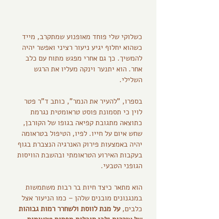
כשלוקי שלי פוחד מאופנוע שמתקרב, מייד 
כשהוא יחלוף יגיע ניעור רציני ואפשר יהיה 
להמשיך. כך גם אחרי מפגש מתוח עם כלב 
אחר. הוא יתנער וינקה מעליו את הרגש 
השלילי.
בספרו, "להעיר את הנמר", כותב ד"ר פטר 
לוין כי תסמונת פוסט טראומטית נגרמת 
כתוצאה מתגובת קפיאה בגופו של הקורבן, 
שחש איום על חייו. לפיו, הטיפול בטראומה 
יהיה באמצעות פירוק האנרגיה הנצברת בגוף 
בעקבות האירוע הטראומתי ובהשבת הוויסות 
הגופני הטבעי. 
הוא מתאר כיצד חיות בר רבות משתמשות 
במנגנונים מובנים שלהן – כמו הניעור אצל 
כלבים, 
על מנת לווסת ולשחרר רמות גבוהות 